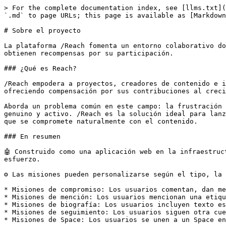
> For the complete documentation index, see [llms.txt](
`.md` to page URLs; this page is available as [Markdown
# Sobre el proyecto

La plataforma /Reach fomenta un entorno colaborativo do
obtienen recompensas por su participación.

### ¿Qué es Reach?

/Reach empodera a proyectos, creadores de contenido e i
ofreciendo compensación por sus contribuciones al creci
Aborda un problema común en este campo: la frustración 
genuino y activo. /Reach es la solución ideal para lanz
que se compromete naturalmente con el contenido.

### En resumen

🤖 Construido como una aplicación web en la infraestruc
esfuerzo.

⚙️ Las misiones pueden personalizarse según el tipo, la
* Misiones de compromiso: Los usuarios comentan, dan me
* Misiones de mención: Los usuarios mencionan una etiqu
* Misiones de biografía: Los usuarios incluyen texto es
* Misiones de seguimiento: Los usuarios siguen otra cue
* Misiones de Space: Los usuarios se unen a un Space en